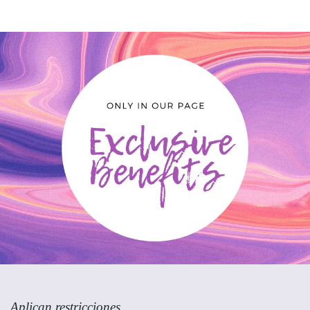
E
E
N
U
N
A
N
U
E
V
A
P
E
S
T
A
Ñ
A
Aplican restricciones