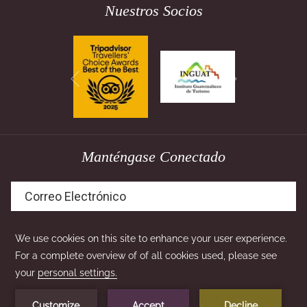
Nuestros Socios
Siguiente
Anterior
Manténgase Conectado
SUSCRIBIRSE
×
The best price
here!
1
24h service
©
Pensativo House Hotel | Designed by
Amadeus